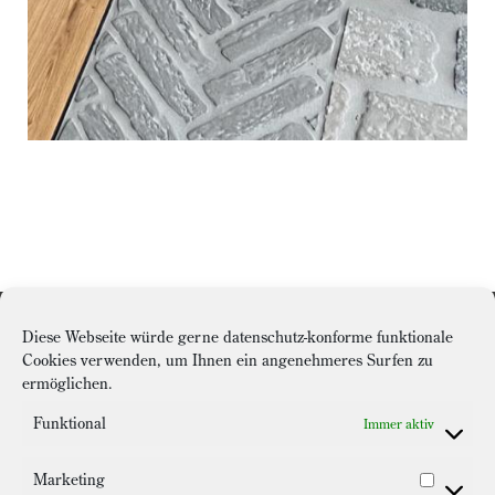
BK Fliesen GmbH
Diese Webseite würde gerne datenschutz-konforme funktionale
Sitz der Gesellschaft:
Cookies verwenden, um Ihnen ein angenehmeres Surfen zu
ermöglichen.
An krummen Auwer 10
59939 Olsberg
Funktional
Immer aktiv
Kontakt:
Marketing